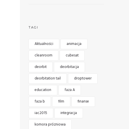
TAGI
Aktualności
animacja
cleanroom
cubesat
deorbit
deorbitacja
deorbitation tail
droptower
education
faza A
faza b
film
finanse
iac2015
integracja
komora prózniowa