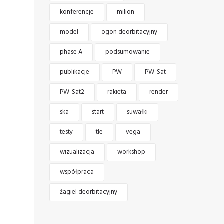
konferencje
milion
model
ogon deorbitacyjny
phase A
podsumowanie
publikacje
PW
PW-Sat
PW-Sat2
rakieta
render
ska
start
suwałki
testy
tle
vega
wizualizacja
workshop
współpraca
żagiel deorbitacyjny