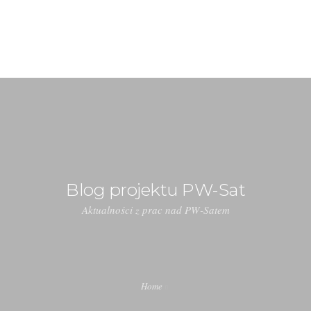
kontakt@pw-sat.pl
BLOG
EKSPERYMENTY
SYSTEMY
Blog projektu PW-Sat
ZESPÓŁ
Aktualności z prac nad PW-Satem
HISTORIA
KONTAKT
Home