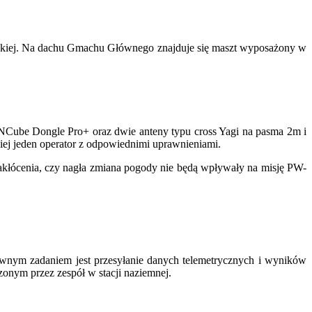
skiej. Na dachu Gmachu Głównego znajduje się maszt wyposażony w
NCube Dongle Pro+ oraz dwie anteny typu cross Yagi na pasma 2m i
iej jeden operator z odpowiednimi uprawnieniami.
 zakłócenia, czy nagła zmiana pogody nie będą wpływały na misję PW-
łównym zadaniem jest przesyłanie danych telemetrycznych i wyników
onym przez zespół w stacji naziemnej.