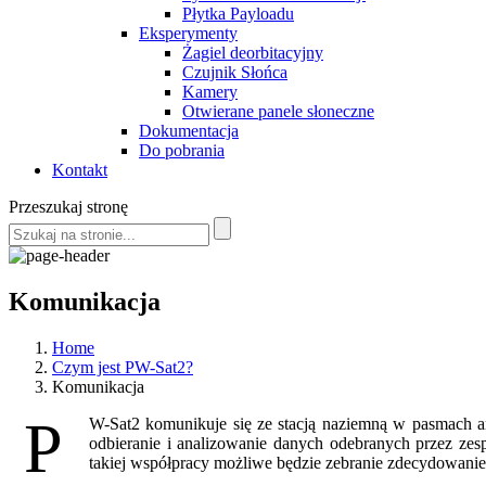
Płytka Payloadu
Eksperymenty
Żagiel deorbitacyjny
Czujnik Słońca
Kamery
Otwierane panele słoneczne
Dokumentacja
Do pobrania
Kontakt
Przeszukaj stronę
Komunikacja
Home
Czym jest PW-Sat2?
Komunikacja
P
W-Sat2 komunikuje się ze stacją naziemną w pasmach am
odbieranie i analizowanie danych odebranych przez z
takiej współpracy możliwe będzie zebranie zdecydowanie 