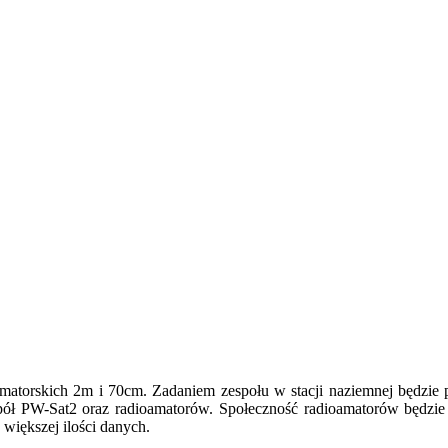
atorskich 2m i 70cm. Zadaniem zespołu w stacji naziemnej będzie pl
espół PW-Sat2 oraz radioamatorów. Społeczność radioamatorów będ
większej ilości danych.