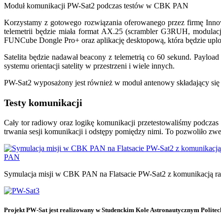
Moduł komunikacji PW-Sat2 podczas testów w CBK PAN
Korzystamy z gotowego rozwiązania oferowanego przez firmę Innov
telemetrii będzie miała format AX.25 (scrambler G3RUH, modula
FUNCube Dongle Pro+ oraz aplikację desktopową, która będzie uplo
Satelita będzie nadawał beacony z telemetrią co 60 sekund. Payload
systemu orientacji satelity w przestrzeni i wiele innych.
PW-Sat2 wyposażony jest również w moduł antenowy składający się z
Testy komunikacji
Cały tor radiowy oraz logikę komunikacji przetestowaliśmy podczas s
trwania sesji komunikacji i odstępy pomiędzy nimi. To pozwoliło zwe
Symulacja misji w CBK PAN na Flatsacie PW-Sat2 z komunikacją r
Projekt PW-Sat jest realizowany w Studenckim Kole Astronautycznym Politec