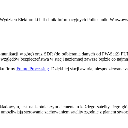
ydziału Elektroniki i Technik Informacyjnych Politechniki Warszaw
omunikacji w górę) oraz SDR (do odbierania danych od PW-Sat2) FU
e względów bezpieczeństwa w stacji naziemnej zawsze będzie co najmn
nku firmy
Future Processing
. Dzięki tej stacji awaria, niespodziewane
okładowym, jest najistotniejszym elementem każdego satelity. Jego g
możliwiają sterowanie zachowaniem satelity zgodnie z planem stworz