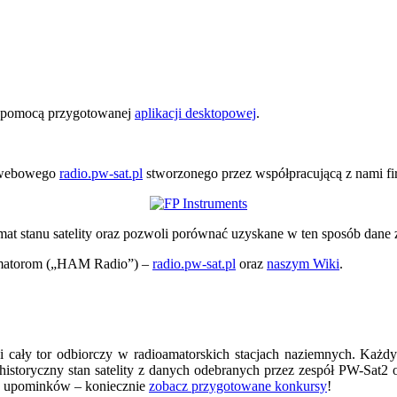
a pomocą przygotowanej
aplikacji desktopowej
.
u webowego
radio.pw-sat.pl
stworzonego przez współpracującą z nami f
at stanu satelity oraz pozwoli porównać uzyskane w ten sposób dane 
oamatorom („HAM Radio”) –
radio.pw-sat.pl
oraz
naszym Wiki
.
ci cały tor odbiorczy w radioamatorskich stacjach naziemnych. Każd
i historyczny stan satelity z danych odebranych przez zespół PW-Sa
ch upominków – koniecznie
zobacz przygotowane konkursy
!