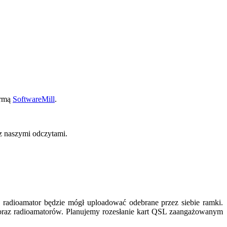
irmą
SoftwareMill
.
z naszymi odczytami.
y radioamator będzie mógł uploadować odebrane przez siebie ramki.
t2 oraz radioamatorów. Planujemy rozesłanie kart QSL zaangażowanym