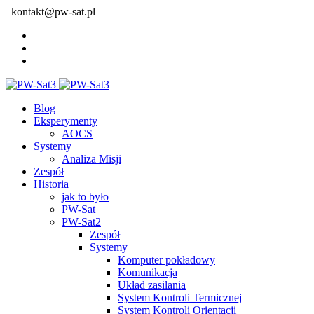
kontakt@pw-sat.pl
Blog
Eksperymenty
AOCS
Systemy
Analiza Misji
Zespół
Historia
jak to było
PW-Sat
PW-Sat2
Zespół
Systemy
Komputer pokładowy
Komunikacja
Układ zasilania
System Kontroli Termicznej
System Kontroli Orientacji