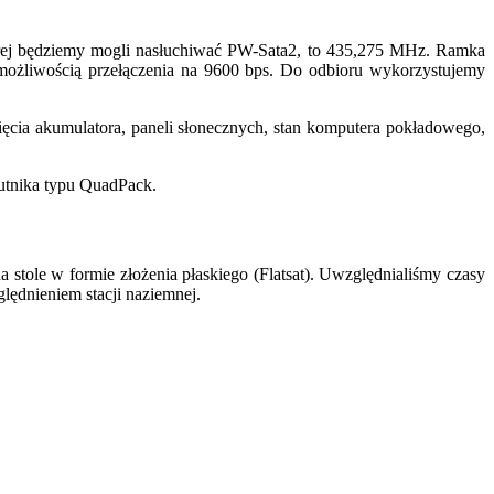
tórej będziemy mogli nasłuchiwać PW-Sata2, to 435,275 MHz. Ramka
ożliwością przełączenia na 9600 bps. Do odbioru wykorzystujemy
pięcia akumulatora, paneli słonecznych, stan komputera pokładowego,
zutnika typu QuadPack.
a stole w formie złożenia płaskiego (Flatsat). Uwzględnialiśmy czasy
lędnieniem stacji naziemnej.