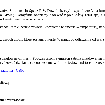
ative Solutions In Space B.V. Downlink, czyli częstotliwość, na k
cja BPSK). Domyślnie będziemy nadawać z prędkością 1200 bps, z m
adowała dane na nasz serwer.
 każdej ramki będzie zawierał kompletną telemetrię – temperatury, na
 dwóch dipoli, które zostaną otwarte 40 minut po odłączeniu od wyr
ymulowanych misji. Podczas takich symulacji satelita znajdował się n
ryfikować działanie całego systemu w formie testów end-to-end z uwzg
adiową
hniki Warszawskiej