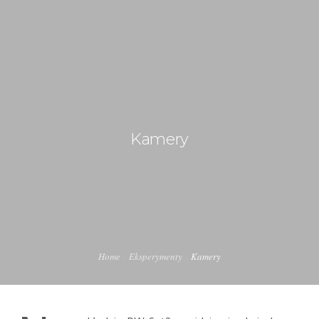
kontakt@pw-sat.pl
BLOG
EKSPERYMENTY
Kamery
SYSTEMY
ZESPÓŁ
HISTORIA
Home
Eksperymenty
Kamery
KONTAKT