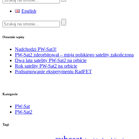
English
Ostatnie wpisy
Nadchodzi PW-Sat3!
PW-Sat2 zdeorbitował – misja polskiego satelity zakończona
Dwa lata satelity PW-Sat2 na orbicie
Rok satelity PW-Sat2 na orbicie
Podsumowanie eksperymentu RadFET
Kategorie
PW-Sat
PW-Sat2
Tagi
cubesat