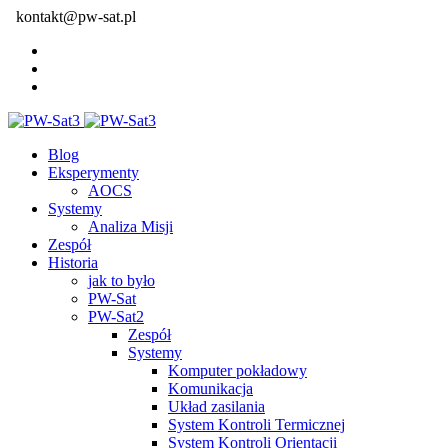
kontakt@pw-sat.pl
Blog
Eksperymenty
AOCS
Systemy
Analiza Misji
Zespół
Historia
jak to było
PW-Sat
PW-Sat2
Zespół
Systemy
Komputer pokładowy
Komunikacja
Układ zasilania
System Kontroli Termicznej
System Kontroli Orientacji