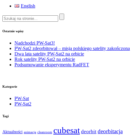
English
Ostatnie wpisy
Nadchodzi PW-Sat3!
PW-Sat2 zdeorbitował – misja polskiego satelity zakończona
Dwa lata satelity PW-Sat2 na orbicie
Rok satelity PW-Sat2 na orbicie
Podsumowanie eksperymentu RadFET
Kategorie
PW-Sat
PW-Sat2
Tagi
cubesat
deorbitacja
deorbit
Aktualności
animacja
cleanroom