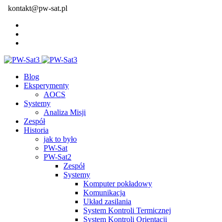
kontakt@pw-sat.pl
Blog
Eksperymenty
AOCS
Systemy
Analiza Misji
Zespół
Historia
jak to było
PW-Sat
PW-Sat2
Zespół
Systemy
Komputer pokładowy
Komunikacja
Układ zasilania
System Kontroli Termicznej
System Kontroli Orientacji