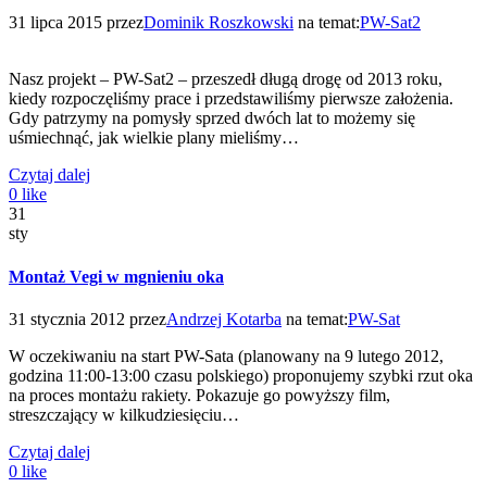
31 lipca 2015
przez
Dominik Roszkowski
na temat:
PW-Sat2
Nasz projekt – PW-Sat2 – przeszedł długą drogę od 2013 roku,
kiedy rozpoczęliśmy prace i przedstawiliśmy pierwsze założenia.
Gdy patrzymy na pomysły sprzed dwóch lat to możemy się
uśmiechnąć, jak wielkie plany mieliśmy…
Czytaj dalej
0
like
31
sty
Montaż Vegi w mgnieniu oka
31 stycznia 2012
przez
Andrzej Kotarba
na temat:
PW-Sat
W oczekiwaniu na start PW-Sata (planowany na 9 lutego 2012,
godzina 11:00-13:00 czasu polskiego) proponujemy szybki rzut oka
na proces montażu rakiety. Pokazuje go powyższy film,
streszczający w kilkudziesięciu…
Czytaj dalej
0
like