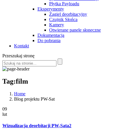
Płytka Payloadu
Eksperymenty
Żagiel deorbitacyjny
Czujnik Słońca
Kamery
Otwierane panele słoneczne
Dokumentacja
Do pobrania
Kontakt
Przeszukaj stronę
Tag:film
Home
Blog projektu PW-Sat
09
lut
Wizualizacja deorbitacji PW-Sata2