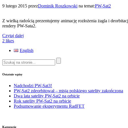
9 lutego 2015
przez
Dominik Roszkowski
na temat:
PW-Sat2
Z wielką radością prezentujemy animację rozłożenia żagla i deorbitac
rendery PW-Sata2.
Czytaj dalej
2
likes
English
Ostatnie wpisy
Nadchodzi PW-Sat3!
PW-Sat2 zdeorbitował – misja polskiego satelity zakończona
Dwa lata satelity PW-Sat2 na orbicie
Rok satelity PW-Sat2 na orbicie
Podsumowanie eksperymentu RadFET
Kategorie