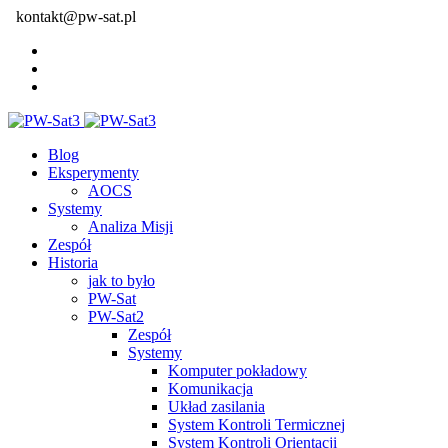
kontakt@pw-sat.pl
Blog
Eksperymenty
AOCS
Systemy
Analiza Misji
Zespół
Historia
jak to było
PW-Sat
PW-Sat2
Zespół
Systemy
Komputer pokładowy
Komunikacja
Układ zasilania
System Kontroli Termicznej
System Kontroli Orientacji