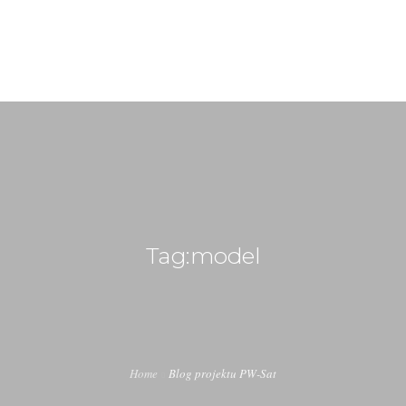
kontakt@pw-sat.pl
BLOG
EKSPERYMENTY
SYSTEMY
Tag:model
ZESPÓŁ
HISTORIA
KONTAKT
Home
Blog projektu PW-Sat