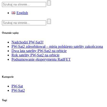
English
Ostatnie wpisy
Nadchodzi PW-Sat3!
PW-Sat2 zdeorbitował – misja polskiego satelity zakończona
Dwa lata satelity PW-Sat2 na orbicie
Rok satelity PW-Sat2 na orbicie
Podsumowanie eksperymentu RadFET
Kategorie
PW-Sat
PW-Sat2
Tagi