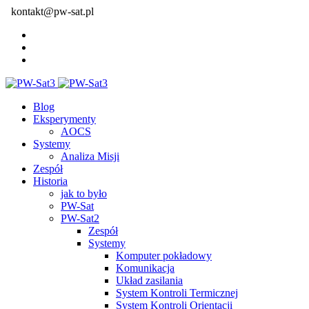
kontakt@pw-sat.pl
Blog
Eksperymenty
AOCS
Systemy
Analiza Misji
Zespół
Historia
jak to było
PW-Sat
PW-Sat2
Zespół
Systemy
Komputer pokładowy
Komunikacja
Układ zasilania
System Kontroli Termicznej
System Kontroli Orientacji